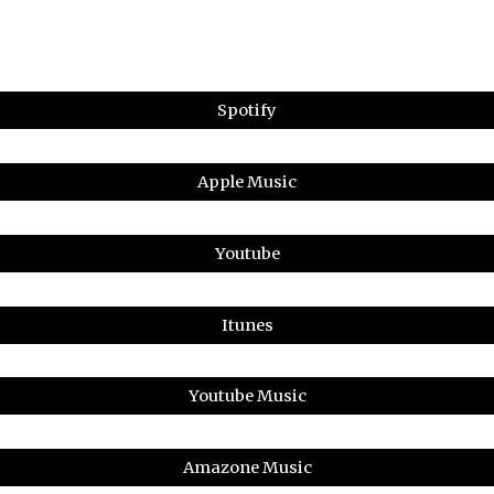
Spotify
Apple Music
Youtube
Itunes
Youtube Music
Amazone Music