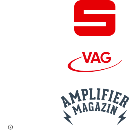
Page
Google Sites
Report abuse