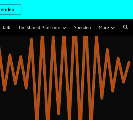
penden
ion
 Talk
The Shared Platform
Spenden
More