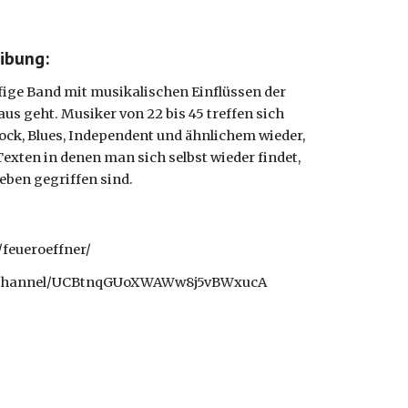
ibung:
ige Band mit musikalischen Einflüssen der 
us geht. Musiker von 22 bis 45 treffen sich 
ck, Blues, Independent und ähnlichem wieder, 
xten in denen man sich selbst wieder findet, 
eben gegriffen sind. 
feueroeffner/
m/channel/UCBtnqGUoXWAWw8j5vBWxucA