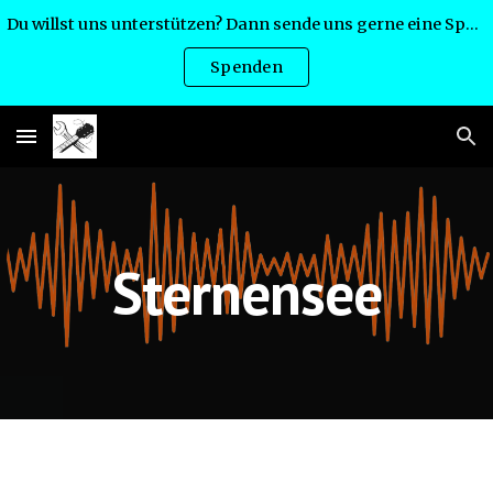
Du willst uns unterstützen? Dann sende uns gerne eine Spende:
Skip to main content
Skip to navigation
Spenden
Sternensee