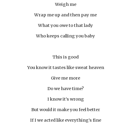
Weigh me
Wrap me up and then pay me
What you owe to that lady
Who keeps calling you baby
This is good
You know it tastes like sweat heaven
Give me more
Do we have time?
I know it’s wrong
But would it make you feel better
If I we acted like everything’s fine