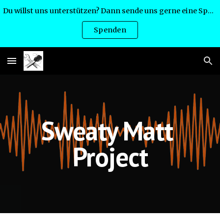
Du willst uns unterstützen? Dann sende uns gerne eine Spende:
Skip to main content
Skip to navigation
Spenden
Sweaty Matt 
Project