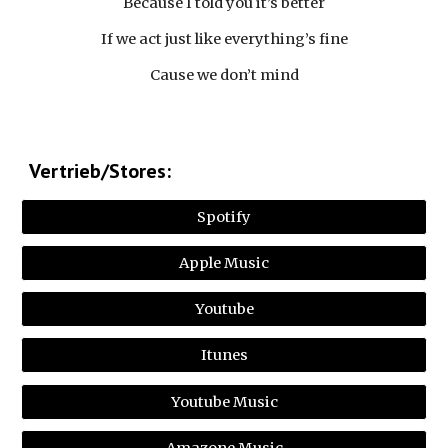
Because I told you it’s better
If we act just like everything’s fine
Cause we don’t mind
Vertrieb/Stores:
Spotify
Apple Music
Youtube
Itunes
Youtube Music
Amazone Music