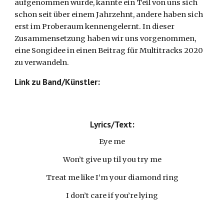
aufgenommen wurde, kannte ein Teil von uns sich 
schon seit über einem Jahrzehnt, andere haben sich 
erst im Proberaum kennengelernt. In dieser 
Zusammensetzung haben wir uns vorgenommen, 
eine Songidee in einen Beitrag für Multitracks 2020 
zu verwandeln. 
Link zu Band/Künstler:
Lyrics/Text:
Eye me
Won’t give up til you try me
Treat me like I’m your diamond ring
I don’t care if you’re lying