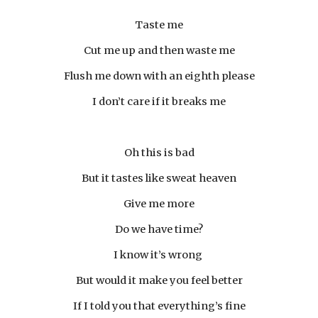
Taste me
Cut me up and then waste me
Flush me down with an eighth please
I don’t care if it breaks me
Oh this is bad
But it tastes like sweat heaven
Give me more
Do we have time?
I know it’s wrong 
But would it make you feel better
If I told you that everything’s fine