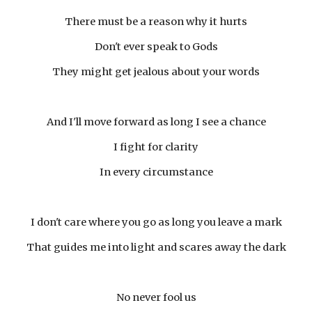
There must be a reason why it hurts
Don't ever speak to Gods
They might get jealous about your words
And I'll move forward as long I see a chance
I fight for clarity
In every circumstance
I don't care where you go as long you leave a mark
That guides me into light and scares away the dark
No never fool us