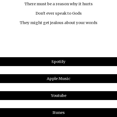
There must be a reason why it hurts
Don't ever speak to Gods
They might get jealous about your words
Spotify
Apple Music
Youtube
Itunes