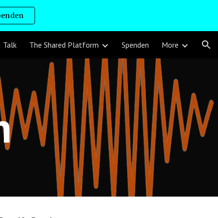
penden
ion
 Talk
The Shared Platform
Spenden
More
n