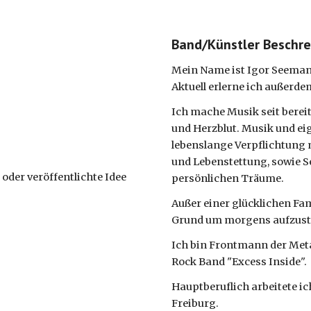
Band/Künstler Beschre
Mein Name ist Igor Seemann,
Aktuell erlerne ich außerde
Ich mache Musik seit bereits
und Herzblut. Musik und eig
lebenslange Verpflichtung m
und Lebenstettung, sowie S
der veröffentlichte Idee
persönlichen Träume.
Außer einer glücklichen Fami
Grund um morgens aufzuste
Ich bin Frontmann der Metal
Rock Band "Excess Inside".
Hauptberuflich arbeitete ich
Freiburg.